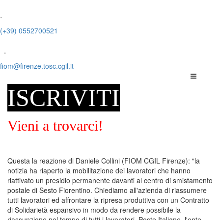
.
(+39) 0552700521
.
fiom@firenze.tosc.cgil.it
ISCRIVITI
Vieni a trovarci!
Questa la reazione di Daniele Collini (FIOM CGIL Firenze): "la
notizia ha riaperto la mobilitazione dei lavoratori che hanno
riattivato un presidio permanente davanti al centro di smistamento
postale di Sesto Fiorentino. Chiediamo all'azienda di riassumere
tutti lavoratori ed affrontare la ripresa produttiva con un Contratto
di Solidarietà espansivo in modo da rendere possibile la
riassunzione nel tempo di tutti i lavoratori. Poste Italiane, l'ente