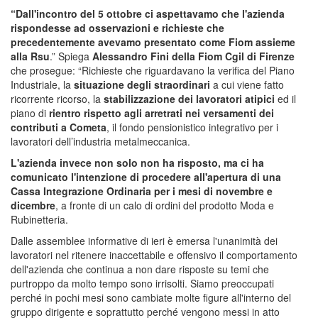
“Dall'incontro del 5 ottobre ci aspettavamo che l'azienda
rispondesse ad osservazioni e richieste che
precedentemente avevamo presentato come Fiom assieme
alla Rsu
.” Spiega
Alessandro Fini della Fiom Cgil di Firenze
che prosegue: “Richieste che riguardavano la verifica del Piano
Industriale, la
situazione degli straordinari
a cui viene fatto
ricorrente ricorso, la
stabilizzazione dei lavoratori
atipici
ed il
piano di
rientro rispetto agli arretrati nei versamenti dei
contributi a Cometa
, il fondo pensionistico integrativo per i
lavoratori dell’industria metalmeccanica.
L'azienda invece non solo non ha risposto, ma ci ha
comunicato l'intenzione di procedere all'apertura di una
Cassa Integrazione Ordinaria per i mesi di novembre e
dicembre
, a fronte di un calo di ordini del prodotto Moda e
Rubinetteria.
Dalle assemblee informative di ieri è emersa l'unanimità dei
lavoratori nel ritenere inaccettabile e offensivo il comportamento
dell'azienda che continua a non dare risposte su temi che
purtroppo da molto tempo sono irrisolti. Siamo preoccupati
perché in pochi mesi sono cambiate molte figure all'interno del
gruppo dirigente e soprattutto perché vengono messi in atto