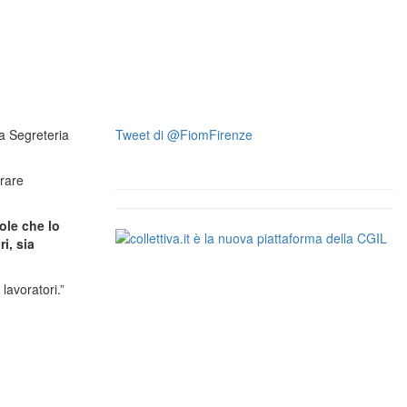
la Segreteria
Tweet di @FiomFirenze
urare
ole che lo
i, sia
lavoratori.”