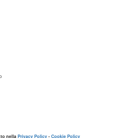
o
tto nella
Privacy Policy
-
Cookie Policy