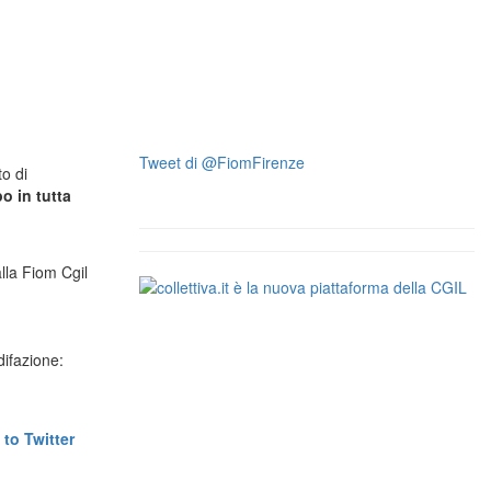
Tweet di @FiomFirenze
o di
o in tutta
alla Fiom Cgil
difazione: