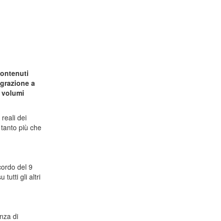
contenuti
egrazione a
i volumi
reali dei
 tanto più che
cordo del 9
utti gli altri
nza di