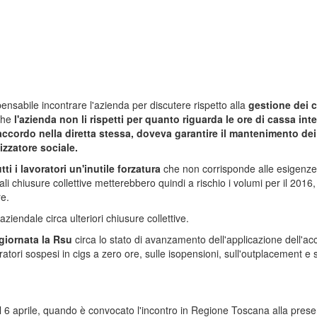
ensabile incontrare l'azienda per discutere rispetto alla
gestione dei 
 che
l'azienda non li rispetti per quanto riguarda le ore di cassa int
ll'accordo nella diretta stessa, doveva garantire il mantenimento de
tizzatore sociale.
i i lavoratori un'inutile forzatura
che non corrisponde alle esigenze 
i chiusure collettive metterebbero quindi a rischio i volumi per il 2016,
re.
aziendale circa ulteriori chiusure collettive.
giornata la Rsu
circa lo stato di avanzamento dell'applicazione dell'ac
ri sospesi in cigs a zero ore, sulle isopensioni, sull'outplacement e su t
 il 6 aprile, quando è convocato l'incontro in Regione Toscana alla prese