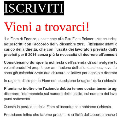
ISCRIVITI
Vieni a trovarci!
"La Fiom di Firenze, unitamente alla Rsu Fiom Bekaert, ritiene indisp
sottoscritti con l'accordo del 9 dicembre 2015.
Riteniamo infatti
carico della diretta, che con l'uscita dei lavoratori prevista da
previsti per il 2016 senza più la necessità di ricorrere all'ammor
Consideriamo dunque la richiesta dell'azienda di coinvolgere tutt
volumi produttivi proprio per ammissione dell'azienda stessa; eventual
sono già calendarizzate due chiusure collettive per agosto e dicemb
In ragione di ciò per la Fiom non sussistono le ragioni della richiesta 
Riteniamo inoltre che l'azienda debba tenere costantemente ag
dicembre, informandola sul numero delle uscite, sul numero dei lavorato
punti sottoscritti.
Questa la posizione della Fiom all'incontro che abbiamo richiesto.
Precisiamo infine che faremo presenti le criticità dell'accordo anche