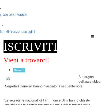
.
(+39) 0552700521
.
fiom@firenze.tosc.cgil.it
ISCRIVITI
Vieni a trovarci!
Bekaert
A margine
dell'assemblea
i Segretari Generali hanno rilasciato la seguente nota:
“Le segreterie nazionali di Fim, Fiom e Uilm hanno chiesto
ufficialmente la riconvocazione al tavolo del Ministero dello