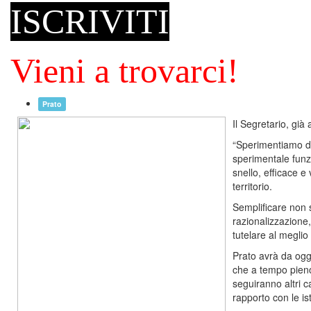
ISCRIVITI
Vieni a trovarci!
Prato
Il Segretario, già 
“Sperimentiamo da
sperimentale funz
snello, efficace e 
territorio.
Semplificare non s
razionalizzazione, 
tutelare al meglio 
Prato avrà da ogg
che a tempo pieno
seguiranno altri c
rapporto con le ist