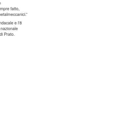
e
mpre fatto,
 metalmeccanici.”
ndacale e l'8
 nazionale
di Prato.