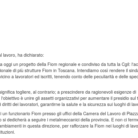
al lavoro, ha dichiarato:
 oggi un progetto della Fiom regionale e condiviso da tutta la Cgil: l'
ionale di più strutture Fiom in Toscana. Intendiamo così rendere il sind
vicino a lavoratori ed iscritti, tenendo conto delle peculiarità e delle speci
ignifica togliere, al contrario; a prescindere da ragionevoli esigenze di
l'obiettivo è unire gli assetti organizzativi per aumentare il presidio sul t
i diritti dei lavoratori, garantirne la salute e la sicurezza sui luoghi di lav
i un funzionario Fiom presso gli uffici della Camera del Lavoro di Piaz
 si dedicherà a seguire i metalmeccanici della provincia. E non ci fer
ambiamenti in questa direzione, per rafforzare la Fiom nei luoghi di lavo
ituzioni.