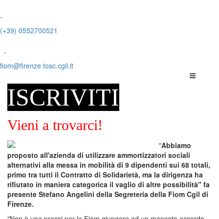
.
(+39) 0552700521
.
fiom@firenze.tosc.cgil.it
ISCRIVITI
Vieni a trovarci!
"
Abbiamo
proposto all'azienda di utilizzare ammortizzatori sociali
alternativi alla messa in mobilità di 9 dipendenti sui 68 totali,
primo tra tutti il Contratto di Solidarietà, ma la dirigenza ha
rifiutato in maniera categorica il vaglio di altre possibilità" fa
presente Stefano Angelini della Segreteria della Fiom Cgil di
Firenze.
"Non è una prassi per la Fiom giungere ad un mancato accordo,