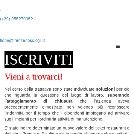
.
(+39) 0552700521
.
fiom@firenze.tosc.cgil.it
ISCRIVITI
Vieni a trovarci!
Nel corso della trattativa sono state individuate
soluzioni
per ciò
che riguarda la questione del luogo di lavoro,
superando
l'atteggiamento di chiusura
che l'azienda aveva
precedentemente dimostrato non volendo più riconoscere
l'indennità per il tempo che i dipendenti impiegano ad arrivare
sugli impianti per l'ordinaria attività di manutenzione.
E' stato inoltre determinato un nuovo valore del ticket restaurant e
definito il Premio di Risultato sia in merito all'importo che ai criteri.