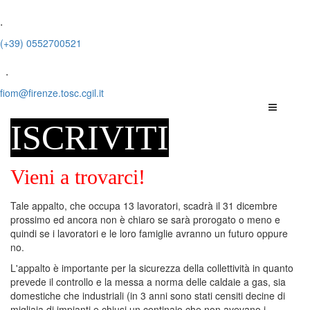
.
(+39) 0552700521
.
fiom@firenze.tosc.cgil.it
ISCRIVITI
Vieni a trovarci!
Tale appalto, che occupa 13 lavoratori, scadrà il 31 dicembre
prossimo ed ancora non è chiaro se sarà prorogato o meno e
quindi se i lavoratori e le loro famiglie avranno un futuro oppure
no.
L'appalto è importante per la sicurezza della collettività in quanto
prevede il controllo e la messa a norma delle caldaie a gas, sia
domestiche che industriali (in 3 anni sono stati censiti decine di
migliaia di impianti e chiusi un centinaio che non avevano i