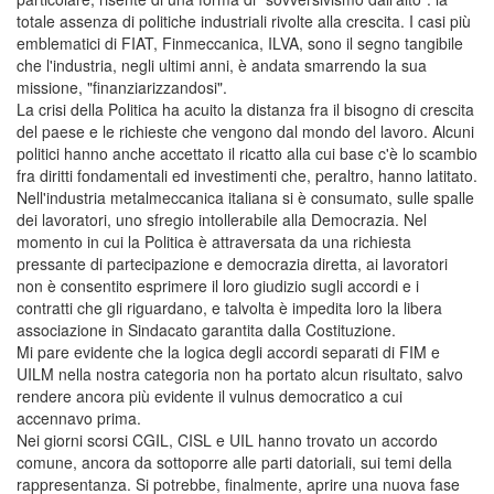
totale assenza di politiche industriali rivolte alla crescita. I casi più
emblematici di FIAT, Finmeccanica, ILVA, sono il segno tangibile
che l'industria, negli ultimi anni, è andata smarrendo la sua
missione, "finanziarizzandosi".
La crisi della Politica ha acuito la distanza fra il bisogno di crescita
del paese e le richieste che vengono dal mondo del lavoro. Alcuni
politici hanno anche accettato il ricatto alla cui base c'è lo scambio
fra diritti fondamentali ed investimenti che, peraltro, hanno latitato.
Nell'industria metalmeccanica italiana si è consumato, sulle spalle
dei lavoratori, uno sfregio intollerabile alla Democrazia. Nel
momento in cui la Politica è attraversata da una richiesta
pressante di partecipazione e democrazia diretta, ai lavoratori
non è consentito esprimere il loro giudizio sugli accordi e i
contratti che gli riguardano, e talvolta è impedita loro la libera
associazione in Sindacato garantita dalla Costituzione.
Mi pare evidente che la logica degli accordi separati di FIM e
UILM nella nostra categoria non ha portato alcun risultato, salvo
rendere ancora più evidente il vulnus democratico a cui
accennavo prima.
Nei giorni scorsi CGIL, CISL e UIL hanno trovato un accordo
comune, ancora da sottoporre alle parti datoriali, sui temi della
rappresentanza. Si potrebbe, finalmente, aprire una nuova fase