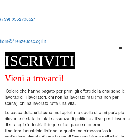
.
(+39) 0552700521
.
fiom@firenze.tosc.cgil.it
ISCRIVITI
Vieni a trovarci!
Coloro che hanno pagato per primi gli effetti della crisi sono le
lavoratrici, i lavoratori, chi non ha lavorato mai (ma non per
scelta), chi ha lavorato tutta una vita.
Le cause della crisi sono molteplici, ma quella che mi pare più
rilevante è stata la totale assenza di politiche attive per il lavoro e
di strategie industriali degne di un paese moderno.
Il settore industriale italiano, e quello metalmeccanico in
particolare, risente di una forma di "sovversivismo dall'alto": la