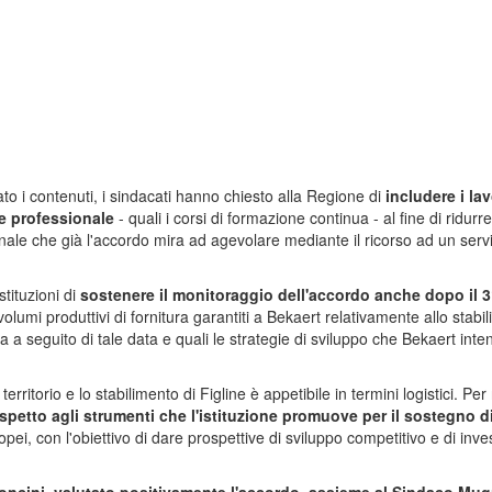
to i contenuti, i sindacati hanno chiesto alla Regione di
includere i lav
ne professionale
- quali i corsi di formazione continua - al fine di ridurr
ionale che già l'accordo mira ad agevolare mediante il ricorso ad un servi
stituzioni di
sostenere il monitoraggio dell'accordo anche dopo il 
olumi produttivi di fornitura garantiti a Bekaert relativamente allo stabi
da a seguito di tale data e quali le strategie di sviluppo che Bekaert int
ritorio e lo stabilimento di Figline è appetibile in termini logistici. Per 
spetto agli strumenti che l'istituzione promuove per il sostegno di
pei, con l'obiettivo di dare prospettive di sviluppo competitivo e di inv