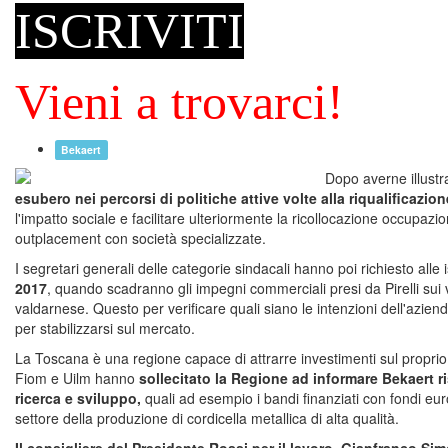
ISCRIVITI
Vieni a trovarci!
Bekaert
Dopo averne illustra
esubero nei percorsi di politiche attive volte alla riqualificazio
l'impatto sociale e facilitare ulteriormente la ricollocazione occupaz
outplacement con società specializzate.
I segretari generali delle categorie sindacali hanno poi richiesto alle i
2017
, quando scadranno gli impegni commerciali presi da Pirelli sui v
valdarnese. Questo per verificare quali siano le intenzioni dell'azien
per stabilizzarsi sul mercato.
La Toscana è una regione capace di attrarre investimenti sul proprio ter
Fiom e Uilm hanno
sollecitato la Regione ad informare Bekaert ri
ricerca e sviluppo,
quali ad esempio i bandi finanziati con fondi euro
settore della produzione di cordicella metallica di alta qualità.