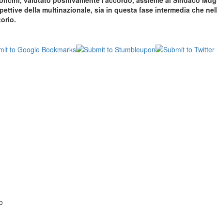
imoncini, valutato positivamente l'accordo, assieme al Sindaco Mugn
pettive della multinazionale, sia in questa fase intermedia che ne
torio.
o