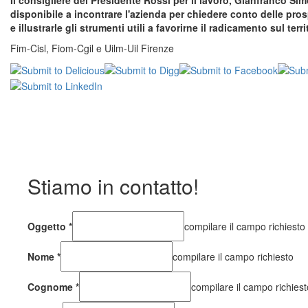
Il consigliere del Presidente Rossi per il lavoro, Gianfranco S
disponibile a incontrare l'azienda per chiedere conto delle pros
e illustrarle gli strumenti utili a favorirne il radicamento sul terri
Fim-Cisl, Fiom-Cgil e Uilm-Uil Firenze
Stiamo in contatto!
Oggetto
*
compilare il campo richiesto
Nome
*
compilare il campo richiesto
Cognome
*
compilare il campo richiest