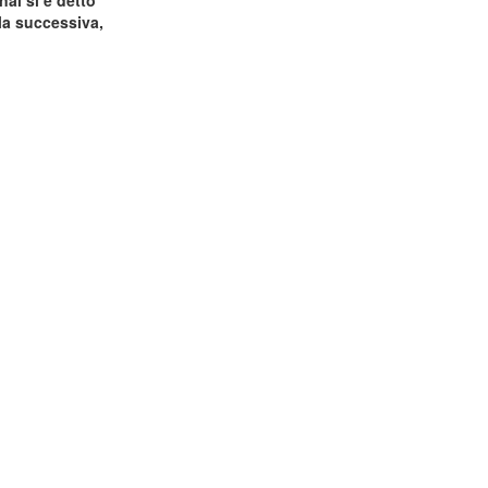
ai si è detto
lla successiva,