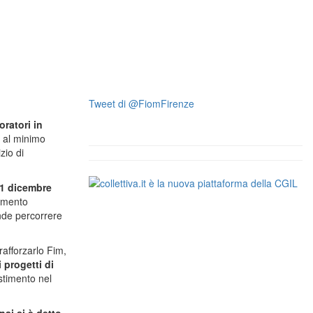
Tweet di @FiomFirenze
oratori in
e al minimo
zio di
31 dicembre
limento
ende percorrere
rafforzarlo Fim,
 progetti di
estimento nel