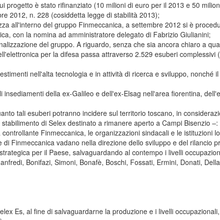
i progetto è stato rifinanziato (10 milioni di euro per il 2013 e 50 milion
e 2012, n. 228 (cosiddetta legge di stabilità 2013);
curezza all'interno del gruppo Finmeccanica, a settembre 2012 si è procedu
a, con la nomina ad amministratore delegato di Fabrizio Giulianini;
azionalizzazione del gruppo. A riguardo, senza che sia ancora chiaro a 
ell'elettronica per la difesa passa attraverso 2.529 esuberi complessivi 
timenti nell'alta tecnologia e in attività di ricerca e sviluppo, nonché 
nsediamenti della ex-Galileo e dell'ex-Elsag nell'area fiorentina, dell
uanto tali esuberi potranno incidere sul territorio toscano, in consideraz
nico stabilimento di Selex destinato a rimanere aperto a Campi Bisenzio –:
ontrollante Finmeccanica, le organizzazioni sindacali e le istituzioni loc
te di Finmeccanica vadano nella direzione dello sviluppo e del rilancio pr
strategica per il Paese, salvaguardando al contempo i livelli occupazion
nfredi, Bonifazi, Simoni, Bonafè, Boschi, Fossati, Ermini, Donati, Dellai
lex Es, al fine di salvaguardarne la produzione e i livelli occupazionali,