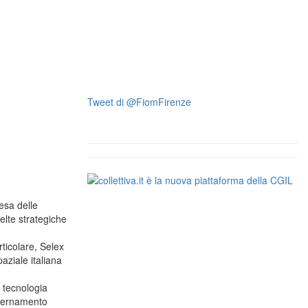
Tweet di @FiomFirenze
fesa delle
elte strategiche
rticolare, Selex
aziale italiana
 tecnologia
odernamento