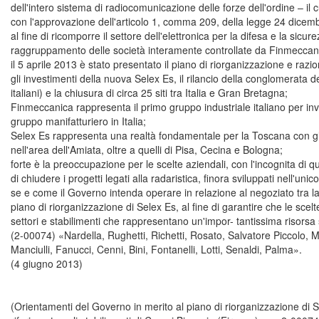
dell'intero sistema di radiocomunicazione delle forze dell'ordine – il cu
con l'approvazione dell'articolo 1, comma 209, della legge 24 dicembr
al fine di ricomporre il settore dell'elettronica per la difesa e la si
raggruppamento delle società interamente controllate da Finmeccanic
il 5 aprile 2013 è stato presentato il piano di riorganizzazione e r
gli investimenti della nuova Selex Es, il rilancio della conglomerata d
italiani) e la chiusura di circa 25 siti tra Italia e Gran Bretagna;
Finmeccanica rappresenta il primo gruppo industriale italiano per inves
gruppo manifatturiero in Italia;
Selex Es rappresenta una realtà fondamentale per la Toscana con gli i
nell'area dell'Amiata, oltre a quelli di Pisa, Cecina e Bologna;
forte è la preoccupazione per le scelte aziendali, con l'incognita di q
di chiudere i progetti legati alla radaristica, finora sviluppati nell'u
se e come il Governo intenda operare in relazione al negoziato tra la c
piano di riorganizzazione di Selex Es, al fine di garantire che le scel
settori e stabilimenti che rappresentano un'impor- tantissima risorsa 
(2-00074) «Nardella, Rughetti, Richetti, Rosato, Salvatore Piccolo, Ma
Manciulli, Fanucci, Cenni, Bini, Fontanelli, Lotti, Senaldi, Palma».
(4 giugno 2013)
(Orientamenti del Governo in merito al piano di riorganizzazione di Se