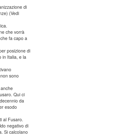
nizzazione di
enze) (Vedi
ica.
ne che vorrà
, che fa capo a
per posizione di
n Italia, e la
tivano
, non sono
è anche
usaro. Qui ci
o decennio da
per esodo
i al Fusaro.
ldo negativo di
a. Si calcolano