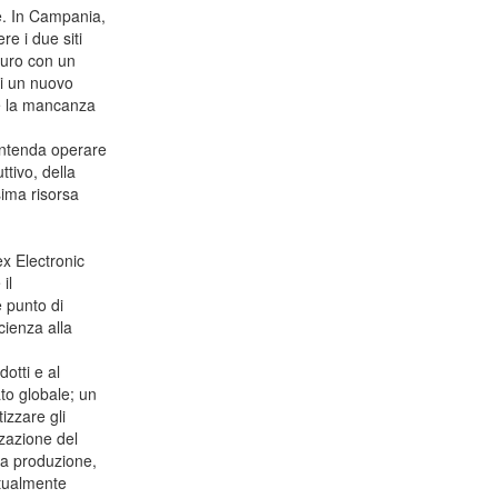
e. In Campania,
re i due siti
 euro con un
di un nuovo
ve la mancanza
intenda operare
ttivo, della
sima risorsa
x Electronic
il
e punto di
cienza alla
otti e al
to globale; un
izzare gli
zzazione del
lla produzione,
attualmente