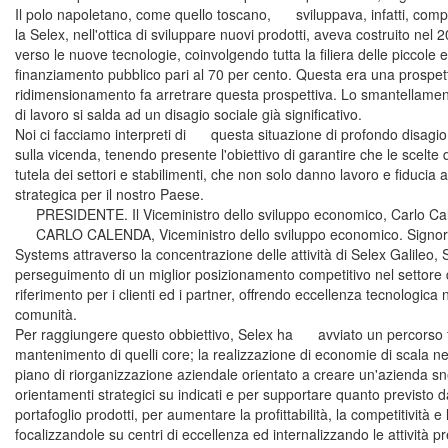
Il polo napoletano, come quello toscano, sviluppava, infatti, compe
la Selex, nell'ottica di sviluppare nuovi prodotti, aveva costruito nel
verso le nuove tecnologie, coinvolgendo tutta la filiera delle piccole
finanziamento pubblico pari al 70 per cento. Questa era una prospetti
ridimensionamento fa arretrare questa prospettiva. Lo smantellame
di lavoro si salda ad un disagio sociale già significativo.
Noi ci facciamo interpreti di questa situazione di profondo disagi
sulla vicenda, tenendo presente l'obiettivo di garantire che le scelte 
tutela dei settori e stabilimenti, che non solo danno lavoro e fiducia 
strategica per il nostro Paese.
PRESIDENTE. Il Viceministro dello sviluppo economico, Carlo Cale
CARLO CALENDA, Viceministro dello sviluppo economico. Signor Presi
Systems attraverso la concentrazione delle attività di Selex Galileo, S
perseguimento di un miglior posizionamento competitivo nel settore di
riferimento per i clienti ed i partner, offrendo eccellenza tecnologica 
comunità.
Per raggiungere questo obbiettivo, Selex ha avviato un percorso final
mantenimento di quelli core; la realizzazione di economie di scala 
piano di riorganizzazione aziendale orientato a creare un'azienda snel
orientamenti strategici su indicati e per supportare quanto previsto d
portafoglio prodotti, per aumentare la profittabilità, la competitività 
focalizzandole su centri di eccellenza ed internalizzando le attività pre