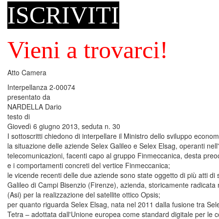
ISCRIVITI
Vieni a trovarci!
Atto Camera
Interpellanza 2-00074
presentato da
NARDELLA Dario
testo di
Giovedì 6 giugno 2013, seduta n. 30
I sottoscritti chiedono di interpellare il Ministro dello sviluppo eco
la situazione delle aziende Selex Galileo e Selex Elsag, operanti nell'a
telecomunicazioni, facenti capo al gruppo Finmeccanica, desta preocc
e i comportamenti concreti del vertice Finmeccanica;
le vicende recenti delle due aziende sono state oggetto di più atti di 
Galileo di Campi Bisenzio (Firenze), azienda, storicamente radicata ne
(Asi) per la realizzazione del satellite ottico Opsis;
per quanto riguarda Selex Elsag, nata nel 2011 dalla fusione tra Sel
Tetra – adottata dall'Unione europea come standard digitale per le 