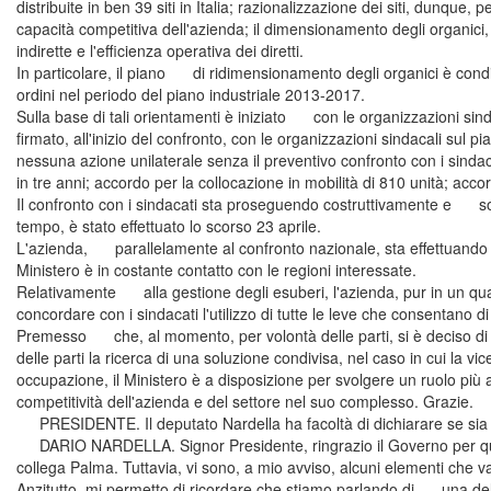
distribuite in ben 39 siti in Italia; razionalizzazione dei siti, dunque,
capacità competitiva dell'azienda; il dimensionamento degli organici, in
indirette e l'efficienza operativa dei diretti.
In particolare, il piano di ridimensionamento degli organici è condiz
ordini nel periodo del piano industriale 2013-2017.
Sulla base di tali orientamenti è iniziato con le organizzazioni sinda
firmato, all'inizio del confronto, con le organizzazioni sindacali sul p
nessuna azione unilaterale senza il preventivo confronto con i sindac
in tre anni; accordo per la collocazione in mobilità di 810 unità; accord
Il confronto con i sindacati sta proseguendo costruttivamente e sono s
tempo, è stato effettuato lo scorso 23 aprile.
L'azienda, parallelamente al confronto nazionale, sta effettuando incontr
Ministero è in costante contatto con le regioni interessate.
Relativamente alla gestione degli esuberi, l'azienda, pur in un quadr
concordare con i sindacati l'utilizzo di tutte le leve che consentano di 
Premesso che, al momento, per volontà delle parti, si è deciso di n
delle parti la ricerca di una soluzione condivisa, nel caso in cui la v
occupazione, il Ministero è a disposizione per svolgere un ruolo più at
competitività dell'azienda e del settore nel suo complesso. Grazie.
PRESIDENTE. Il deputato Nardella ha facoltà di dichiarare se sia so
DARIO NARDELLA. Signor Presidente, ringrazio il Governo per questa 
collega Palma. Tuttavia, vi sono, a mio avviso, alcuni elementi che va
Anzitutto, mi permetto di ricordare che stiamo parlando di una dell