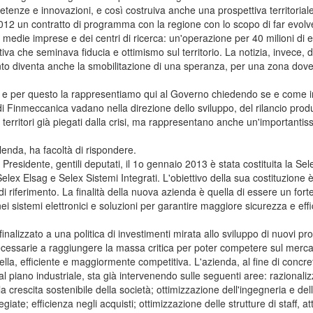
tenze e innovazioni, e così costruiva anche una prospettiva territorial
 2012 un contratto di programma con la regione con lo scopo di far evolve
 e medie imprese e dei centri di ricerca: un'operazione per 40 milioni di
va che seminava fiducia e ottimismo sul territorio. La notizia, invece, 
nto diventa anche la smobilitazione di una speranza, per una zona do
o e per questo la rappresentiamo qui al Governo chiedendo se e come 
di Finmeccanica vadano nella direzione dello sviluppo, del rilancio produ
a territori già piegati dalla crisi, ma rappresentano anche un'importantis
nda, ha facoltà di rispondere.
dente, gentili deputati, il 1o gennaio 2013 è stata costituita la Sele
elex Elsag e Selex Sistemi Integrati. L'obiettivo della sua costituzione è 
 riferimento. La finalità della nuova azienda è quella di essere un fort
nei sistemi elettronici e soluzioni per garantire maggiore sicurezza e effi
izzato a una politica di investimenti mirata allo sviluppo di nuovi prod
necessarie a raggiungere la massa critica per poter competere sul merca
la, efficiente e maggiormente competitiva. L'azienda, al fine di concret
al piano industriale, sta già intervenendo sulle seguenti aree: razionali
e la crescita sostenibile della società; ottimizzazione dell'ingegneria e de
giate; efficienza negli acquisti; ottimizzazione delle strutture di staff, 