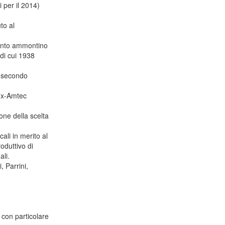
i per il 2014)
to al
quanto ammontino
(di cui 1938
il secondo
'ex-Amtec
ione della scelta
ali in merito al
oduttivo di
ali.
, Parrini,
 con particolare