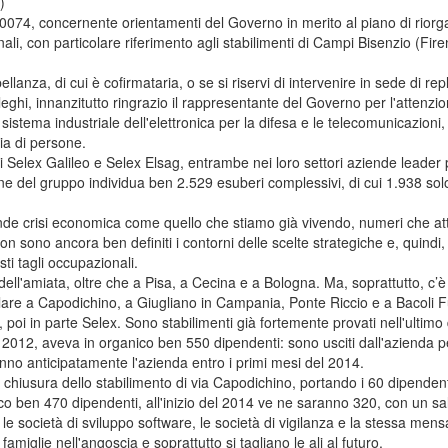
)
4, concernente orientamenti del Governo in merito al piano di riorga
nali, con particolare riferimento agli stabilimenti di Campi Bisenzio (Fir
nza, di cui è cofirmataria, o se si riservi di intervenire in sede di repl
, innanzitutto ringrazio il rappresentante del Governo per l'attenzio
istema industriale dell'elettronica per la difesa e le telecomunicazioni
aia di persone.
 Selex Galileo e Selex Elsag, entrambe nei loro settori aziende leader 
e del gruppo individua ben 2.529 esuberi complessivi, di cui 1.938 solo i
de crisi economica come quello che stiamo già vivendo, numeri che at
Non sono ancora ben definiti i contorni delle scelte strategiche e, quindi
ti tagli occupazionali.
 dell'amiata, oltre che a Pisa, a Cecina e a Bologna. Ma, soprattutto, c’
olare a Capodichino, a Giugliano in Campania, Ponte Riccio e a Bacoli F
, poi in parte Selex. Sono stabilimenti già fortemente provati nell'ultim
nel 2012, aveva in organico ben 550 dipendenti: sono usciti dall'azienda 
ranno anticipatamente l'azienda entro i primi mesi del 2014.
a chiusura dello stabilimento di via Capodichino, portando i 60 dipendent
anico ben 470 dipendenti, all'inizio del 2014 ve ne saranno 320, con un sa
: le società di sviluppo software, le società di vigilanza e la stessa mens
amiglie nell'angoscia e soprattutto si tagliano le ali al futuro.