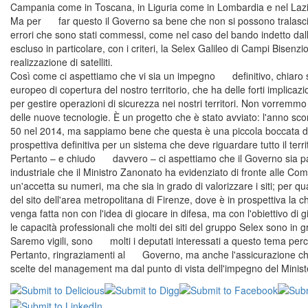
Campania come in Toscana, in Liguria come in Lombardia e nel Lazi
Ma per far questo il Governo sa bene che non si possono tralascia
errori che sono stati commessi, come nel caso del bando indetto dall'A
escluso in particolare, con i criteri, la Selex Galileo di Campi Bisen
realizzazione di satelliti.
Così come ci aspettiamo che vi sia un impegno definitivo, chiaro su
europeo di copertura del nostro territorio, che ha delle forti implicaz
per gestire operazioni di sicurezza nei nostri territori. Non vorremmo
delle nuove tecnologie. È un progetto che è stato avviato: l'anno scor
50 nel 2014, ma sappiamo bene che questa è una piccola boccata di
prospettiva definitiva per un sistema che deve riguardare tutto il terr
Pertanto – e chiudo davvero – ci aspettiamo che il Governo sia parte 
industriale che il Ministro Zanonato ha evidenziato di fronte alle C
un'accetta su numeri, ma che sia in grado di valorizzare i siti; per
del sito dell'area metropolitana di Firenze, dove è in prospettiva l
venga fatta non con l'idea di giocare in difesa, ma con l'obiettivo di 
le capacità professionali che molti dei siti del gruppo Selex sono in g
Saremo vigili, sono molti i deputati interessati a questo tema perc
Pertanto, ringraziamenti al Governo, ma anche l'assicurazione che s
scelte del management ma dal punto di vista dell'impegno del Minist