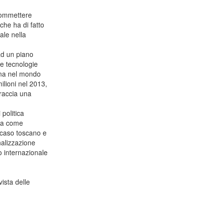
commettere
che ha di fatto
ale nella
ad un piano
ve tecnologie
sina nel mondo
ilioni nel 2013,
raccia una
politica
ova come
 caso toscano e
nalizzazione
lo internazionale
.
ista delle