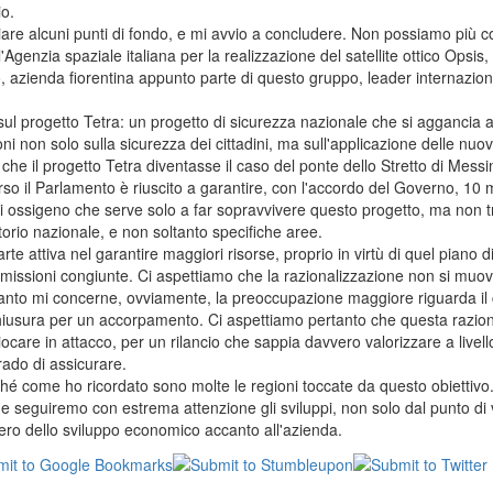
o.
re alcuni punti di fondo, e mi avvio a concludere. Non possiamo più 
genzia spaziale italiana per la realizzazione del satellite ottico Opsis, 
zio, azienda fiorentina appunto parte di questo gruppo, leader internazion
l progetto Tetra: un progetto di sicurezza nazionale che si aggancia 
ioni non solo sulla sicurezza dei cittadini, ma sull'applicazione delle nuo
 che il progetto Tetra diventasse il caso del ponte dello Stretto di Mes
so il Parlamento è riuscito a garantire, con l'accordo del Governo, 10 m
 ossigeno che serve solo a far sopravvivere questo progetto, ma non t
itorio nazionale, e non soltanto specifiche aree.
attiva nel garantire maggiori risorse, proprio in virtù di quel piano di 
ommissioni congiunte. Ci aspettiamo che la razionalizzazione non si mu
 quanto mi concerne, ovviamente, la preoccupazione maggiore riguarda il
a chiusura per un accorpamento. Ci aspettiamo pertanto che questa razio
giocare in attacco, per un rilancio che sappia davvero valorizzare a livel
rado di assicurare.
hé come ho ricordato sono molte le regioni toccate da questo obiettivo
eguiremo con estrema attenzione gli sviluppi, non solo dal punto di v
ero dello sviluppo economico accanto all'azienda.