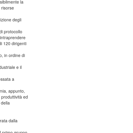
nsibilmente la
 risorse
izione degli
di protocollo
n intraprendere
i 120 dirigenti
, in ordine di
ustriale e il
essata a
omia, appunto,
 produttività ed
 della
rata dalla
il primo gruppo