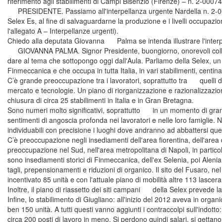
riferimento agli stabilimenti di Campi Bisenzio (Firenze) – n. 2-00074
PRESIDENTE. Passiamo all'interpellanza urgente Nardella n. 2-0007
Selex Es, al fine di salvaguardarne la produzione e i livelli occupazio
l'allegato A – Interpellanze urgenti).
Chiedo alla deputata Giovanna Palma se intenda illustrare l'interpella
GIOVANNA PALMA. Signor Presidente, buongiorno, onorevoli colleghi
dare al tema che sottopongo oggi dall'Aula. Parliamo della Selex, un s
Finmeccanica e che occupa in tutta Italia, in vari stabilimenti, centin
C’è grande preoccupazione tra i lavoratori, soprattutto tra quelli di
mercato e tecnologie. Un piano di riorganizzazione e razionalizzazion
chiusura di circa 25 stabilimenti in Italia e in Gran Bretagna.
Sono numeri molto significativi, soprattutto in un momento di gran
sentimenti di angoscia profonda nei lavoratori e nelle loro famiglie. 
individuabili con precisione i luoghi dove andranno ad abbattersi ques
C’è preoccupazione negli insediamenti dell'area fiorentina, dell'area
preoccupazione nel Sud, nell'area metropolitana di Napoli, in partic
sono insediamenti storici di Finmeccanica, dell'ex Selenia, poi Alenia
tagli, prepensionamenti e riduzioni di organico. Il sito del Fusaro, 
incentivato 85 unità e con l'attuale piano di mobilità altre 113 lasce
Inoltre, il piano di riassetto dei siti campani della Selex prevede l
Infine, lo stabilimento di Giugliano: all'inizio del 2012 aveva in org
ben 150 unità. A tutti questi vanno aggiunti i contraccolpi sull'indotto
circa 200 posti di lavoro in meno. Si perdono quindi salari, si gettano f