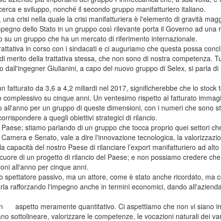
i ricerca e sviluppo, nonché il secondo gruppo manifatturiero italiano.
na crisi nella quale la crisi manifatturiera è l'elemento di gravità magg
pegno dello Stato in un gruppo così rilevante porta il Governo ad una 
o su un gruppo che ha un mercato di riferimento internazionale.
ttativa in corso con i sindacati e ci auguriamo che questa possa conclu
di merito della trattativa stessa, che non sono di nostra competenza. Tu
o dall'ingegner Giulianini, a capo del nuovo gruppo di Selex, si parla d
tturato da 3,6 a 4,2 miliardi nel 2017, significherebbe che lo stock t
complessivo su cinque anni. Un ventesimo rispetto al fatturato immag
 all'anno per un gruppo di queste dimensioni, con i numeri che sono sta
rispondere a quegli obiettivi strategici di rilancio.
ese; stiamo parlando di un gruppo che tocca proprio quei settori che i
Camera e Senato, vale a dire l'innovazione tecnologica, la valorizzazio
, la capacità del nostro Paese di rilanciare l’export manifatturiero ad alto
cuore di un progetto di rilancio del Paese; e non possiamo credere ch
oni all'anno per cinque anni.
 spettatore passivo, ma un attore, come è stato anche ricordato, ma 
la rafforzando l'impegno anche in termini economici, dando all'azienda
un aspetto meramente quantitativo. Ci aspettiamo che non vi siano imp
no sottolineare, valorizzare le competenze, le vocazioni naturali dei vari 