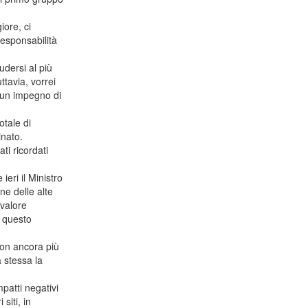
iore, ci
responsabilità
dersi al più
ttavia, vorrei
i un impegno di
otale di
inato.
ti ricordati
eri il Ministro
ne delle alte
 valore
e questo
con ancora più
 stessa la
atti negativi
siti, in