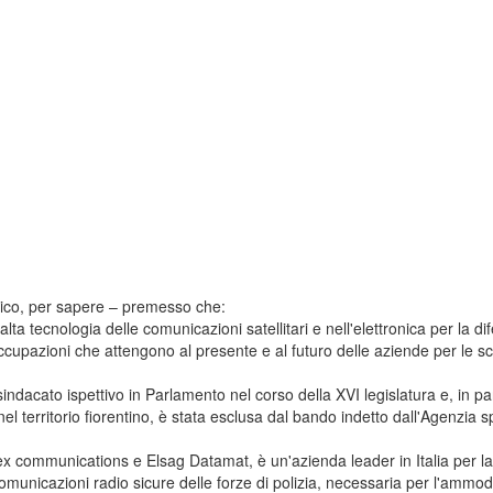
nomico, per sapere – premesso che:
lta tecnologia delle comunicazioni satellitari e nell'elettronica per la di
upazioni che attengono al presente e al futuro delle aziende per le sc
sindacato ispettivo in Parlamento nel corso della XVI legislatura e, in pa
l territorio fiorentino, è stata esclusa dal bando indetto dall'Agenzia sp
ex communications e Elsag Datamat, è un'azienda leader in Italia per la
comunicazioni radio sicure delle forze di polizia, necessaria per l'amm