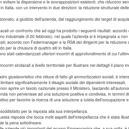
 per evitare la dispersione e le sovrapposizioni esistenti, che riducono se
 Italia, con un intervento in due direzioni: la riduzione strutturale delle
ionato, a giudizio dell'azienda, dal raggiungimento dei target di acquis
cali un confronto che ad oggi ha prodotto i seguenti risultati: accordo 
iano industriale (il 20 febbraio), nel quale l'azienda si è impegnata a no
ati; accordo con Federmanager e la RSA dei dirigenti per la riduzione d
o per la chiusura di quattro siti in Italia.
tati calendarizzati ulteriori incontri di approfondimento di cui l'ultimo
i sindacali a livello territoriale per illustrare nei dettagli il piano ind
o giuslavoristico che riduce di fatto gli ammortizzatori sociali, è inter
limitare significativamente il disagio sociale dei dipendenti interessati.
on aprire un tavolo nazionale presso il Ministero, lasciando all'auton
icenda non pervenisse ad una soluzione positiva e condivisa, in termini di
tivo per favorire la ricerca di una soluzione a tutela dell'occupazione e
ddisfatto per la risposta alla sua interpellanza.
risposta che tocca molti aspetti dell'interpellanza che è stata illust
le la pena sottolineare.
e aziende più importanti del gruppo Finmeccanica che, a sua volta, è 