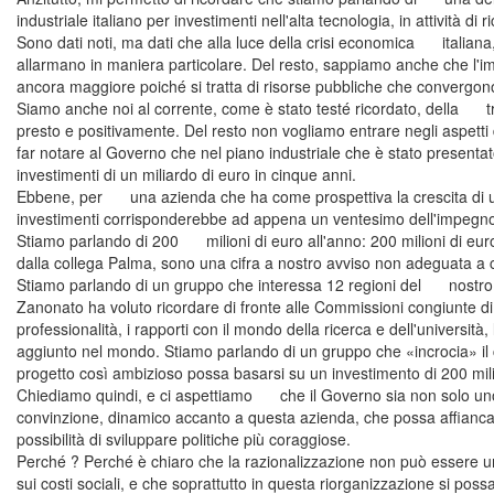
industriale italiano per investimenti nell'alta tecnologia, in attività d
Sono dati noti, ma dati che alla luce della crisi economica italiana, u
allarmano in maniera particolare. Del resto, sappiamo anche che l'im
ancora maggiore poiché si tratta di risorse pubbliche che convergon
Siamo anche noi al corrente, come è stato testé ricordato, della tra
presto e positivamente. Del resto non vogliamo entrare negli aspetti 
far notare al Governo che nel piano industriale che è stato presentat
investimenti di un miliardo di euro in cinque anni.
Ebbene, per una azienda che ha come prospettiva la crescita di un fa
investimenti corrisponderebbe ad appena un ventesimo dell'impegno 
Stiamo parlando di 200 milioni di euro all'anno: 200 milioni di euro
dalla collega Palma, sono una cifra a nostro avviso non adeguata a cor
Stiamo parlando di un gruppo che interessa 12 regioni del nostro Pa
Zanonato ha voluto ricordare di fronte alle Commissioni congiunte di 
professionalità, i rapporti con il mondo della ricerca e dell'università
aggiunto nel mondo. Stiamo parlando di un gruppo che «incrocia» il 
progetto così ambizioso possa basarsi su un investimento di 200 mili
Chiediamo quindi, e ci aspettiamo che il Governo sia non solo uno
convinzione, dinamico accanto a questa azienda, che possa affiancar
possibilità di sviluppare politiche più coraggiose.
Perché ? Perché è chiaro che la razionalizzazione non può essere 
sui costi sociali, e che soprattutto in questa riorganizzazione si possa